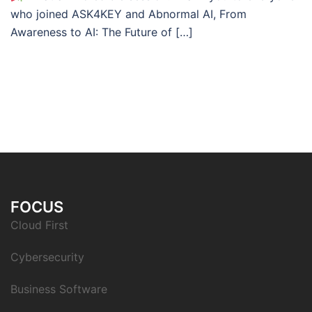
who joined ASK4KEY and Abnormal AI, From
Awareness to AI: The Future of […]
FOCUS
Cloud First
Cybersecurity
Business Software