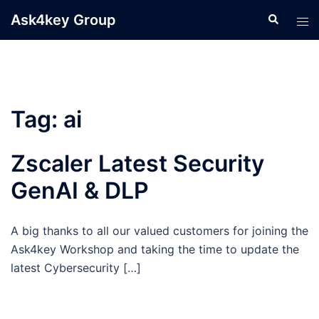
Skip
Ask4key Group
Search
Tog
to
men
content
Tag:
ai
Zscaler Latest Security
GenAI & DLP
A big thanks to all our valued customers for joining the
Ask4key Workshop and taking the time to update the
latest Cybersecurity […]